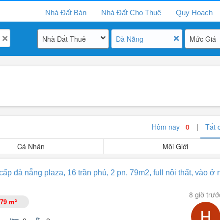
Nhà Đất Bán
Nhà Đất Cho Thuê
Quy Hoạch
Nhà Đất Thuê
Đà Nẵng
Mức Giá
Hôm nay
0
|
Tất
Cá Nhân
Môi Giới
ấp đà nẵng plaza, 16 trần phú, 2 pn, 79m2, full nội thất, vào ở 
8 giờ trướ
79 m²