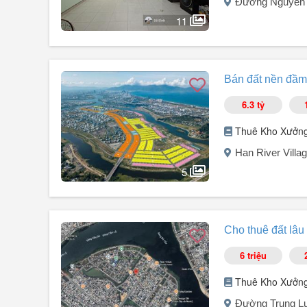
Đường Nguyễn 
- T8/2026 nhận nhà ở ngay.
- Bao chỗ đậu xe, có người dọn vệ sinh hàng tuần.
11
- Giá 20 triệu/ tháng
Liên hệ: Mỹ Linh.
Người đăng:
Đỗ Bình
(20 tin đăng)
Cho thuê nhà mặt tiền đường: Nguyễn Đăng Đạo - Hòa 
Bán đất nền đầm 
- Gần Phan Đăng Lưu.
6.3 tỷ
* Diện tích đất: 80m² (ngang 5m x 16m).
* Đường trước nhà: 7m5 (đậu đỗ xe ô tô thoải mái).
Thuê Kho Xưởn
* Công năng: Phòng khách rộng, 1 phòng ngủ (phù hợp 
Han River Vill
* Cho thuê: 8,5 triệu/tháng (thanh toán 6 tháng, cọc 1 th
5
======================
Người đăng:
Nguyễn Duy Trường
(1 tin đăng)
Đỗ Bình: Phone/ Zalo/ WhatsApp (nắm chủ).
BÁN ĐẤT ĐƯỜNG THÔNG ANH ĐỨC GẦN CÔNG VIÊN 
Cho thuê đất lâu
Cần bán lô đất đẹp thuộc KĐT Đầm Sen, Nam Hòa Xuân, 
6 triệu
Cò, không gian thoáng mát, thích hợp an cư hoặc đầu tư 
Thuê Kho Xưởn
Thông tin lô đất:
Đường Trung L