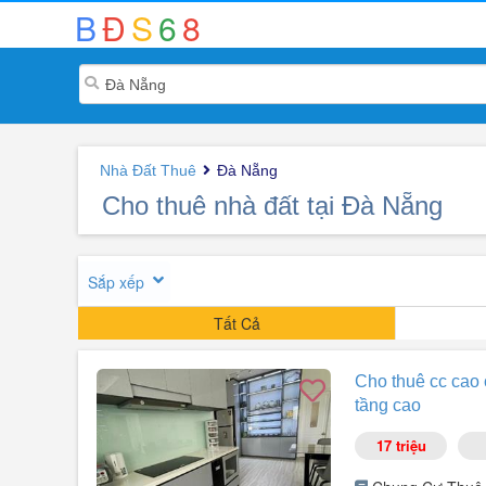
B
Đ
S
6
8
Nhà Đất Thuê
Đà Nẵng
Cho thuê nhà đất tại Đà Nẵng
Sắp xếp
Tất Cả
Cho thuê cc cao c
tầng cao
17 triệu