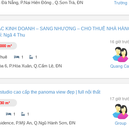
Trường
 Đà Nẵng, P.Nại Hiên Đông , Q.Sơn Trà, ĐN
n hộ dát vàng tại Đà Nẵng.
ÁC KINH DOANH – SANG NHƯỢNG – CHO THUÊ NHÀ HÀN
: Ngã 4 Thu
16 giờ trư
g.
000 m²
àn thành phố, view biển, núi, sông, vịnh.
y giặt, tủ lạnh, hút mùi, bếp từ, nước nóng, giường nệm cao cấp,... Qu
Thuê
1
1
Quang Ca
a 6, P.Hòa Xuân, Q.Cẩm Lệ, ĐN
 CHO THUÊ NHÀ HÀNG SÂN VƯỜN 🔥
tudio cao cấp the panoma view đẹp | full nội thất
, cho thuê mặt bằng hoặc tìm đối tác cùng đầu tư, hợp tác kinh doan
17 giờ trư
30 m²
ệ
1
1
Group
idence, P.Mỹ An, Q.Ngũ Hành Sơn, ĐN