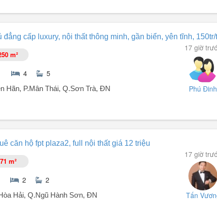
OAN - ĐÀ NẴNG
 đẳng cấp luxury, nội thất thông minh, gần biển, yên tĩnh, 150tr
17 giờ trư
)
250 m²
g tâm dịch vụ
4
5
Phú Đinh
n Hãn, P.Mân Thái, Q.Sơn Trà, ĐN
ày.
ê căn hộ fpt plaza2, full nội thất giá 12 triệu
17 giờ trư
71 m²
c thoáng.
2
2
Tấn Vươn
.Hòa Hải, Q.Ngũ Hành Sơn, ĐN
à nẵng.