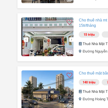
Tầng cao, view sông Hàn cực đẹp
Không gian sáng thoáng, phù hợp gia đình hoặc chuyên g
Người đăng:
Trần Thuyết Bđs Đxđn
(7 tin đăng)
Cho thuê căn hộ Times Square Đà Nẵng
Cho thuê nhà mt
Diện tích 45m² view nội khu
15tr/tháng
Công năng: 1PN, phòng khách, bếp, 1WC
Được free phí quản lý, sử dụng tiện ích toà nhà free
15 triệu
Giá thuê view nội khu 30tr/tháng
Liên hệ làm việc: Trần Thuyết
Thuê Nhà Mặt T
Đường Nguyễn 
4
Người đăng:
nguyễn văn thanh
(7 tin đăng)
Cho thuê nhà gác lửng mặt tiền đường Nguyễn Khánh To
Cho thuê mặt bằn
+ Diện tích: 74.3m² (ngang 4,5m).
+ Kết cấu: Nhà trệt + tầng lửng + 3 phòng ngủ.
140 triệu
Thích hợp: Vừa ở vừa buôn bán KD, văn phòng.
+ Tiện ích xung quanh: Gần tòa nhà 69 tầng, gần chợ, t
Thuê Nhà Mặt T
+ Giá cho thuê: 15 triệu, cọc 1. Thanh toán/6 tháng/lần.
Đường Hoàng Th
+ Liên hệ: ...
4