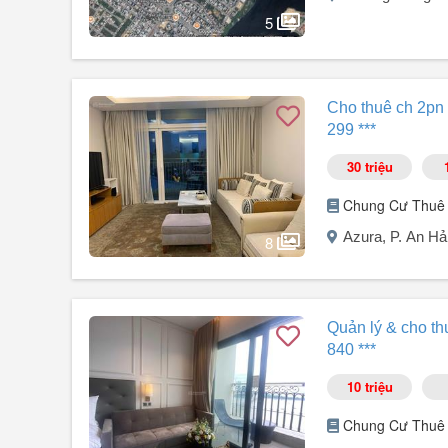
* Đường Anh Đức (đường thông), KĐT Đầm Sen Nam Hò
5
* Diện tích: 128m²
* Hướng: Tây
Người đăng:
Thái Hoàng
(1 tin đăng)
* Pháp lý: Sổ đỏ ...
Cho thuê đất: Mặt tiền đường Trung Lương 17, P. Hòa X
Cho thuê ch 2pn 
Diện tích: 250m².
299 ***
Ngang 10m * dài 25m, hiện trạng đất trống.
Đất trống, phù hợp cho thuê kho xưởng, quán cf, gara,...
30 triệu
Thiện chí, cho thuê lâu dài và có thương lượng thiện chí.
Liên hệ trực tiếp để gửi thông tin vị trí.
Chung Cư Thuê
Azura, P. An Hả
8
Người đăng:
Nguyễn Thị Thảo Linh
(1 tin đăng)
Căn hộ 2PN, tầng thấp, view sông Hàn
Quản lý & cho th
DT 104m2
840 ***
Nội thất đầy đủ, cao cấp
Đang trống, có thể vào ở được
10 triệu
* Tiện ích nội khu: Gym, hồ bơi, siêu thị mini, coffee
* Tiện ích ngoại khu: Gần Vincom, gần biển Mỹ Khê, sân b
Chung Cư Thuê
LH Ms Linh xem thực tế căn hộ