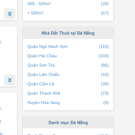
300 - 500m²
(28)
> 500m²
(57)
Nhà Đất Thuê tại Đà Nẵng
c
Quận Ngũ Hành Sơn
(110)
Quận Hải Châu
(103)
Quận Sơn Trà
(86)
Quận Liên Chiểu
(43)
Quận Cẩm Lệ
(38)
Quận Thanh Khê
(23)
Huyện Hòa Vang
(9)
c
 Cổ
Danh mục Đà Nẵng
ng