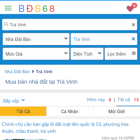
B
Đ
S
6
8
0
Nhà Đất Bán
Trà Vinh
Mức Giá
Diện Tích
Lọc thêm
Nhà Đất Bán
Trà Vinh
Mua bán nhà đất tại Trà Vinh
Hôm nay
0
|
Tất cả
13
Sắp xếp
Tất Cả
Cá Nhân
Môi Giới
Chính chủ cần bán gấp lô đất mặt tiền quốc lộ 53, phường hòa
thuận, châu thành, trà vinh
Hôm qua 10:43PM