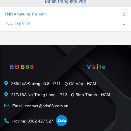
Dự án trong khu vực
Mua bán nhà đất Trà Vinh dưới 1 tỷ
Mua bán nhà đất Trà Vinh dưới 2 tỷ
TNR Amaluna Trà Vinh
(2)
Mua bán nhà đất Trà Vinh dưới 3 tỷ
HQC Trà Vinh
(1)
Mua bán nhà đất Trà Vinh dưới 5 tỷ
Mua bán nhà đất Trà Vinh diện tích trên 50m²
Mua bán nhà đất Trà Vinh diện tích trên 60m²
Mua bán nhà đất Trà Vinh diện tích trên 80m²
Mua bán nhà đất Trà Vinh diện tích trên 100m²
B
Đ
S
6
8
V
s
i
t
e
266/24A Đường số 8 - P.11 - Q.Gò Vấp - HCM
217/18A Nơ Trang Long - P.12 - Q.Bình Thạnh - HCM
Email: contact@bds68.com.vn
Hotline: 0982 427 927