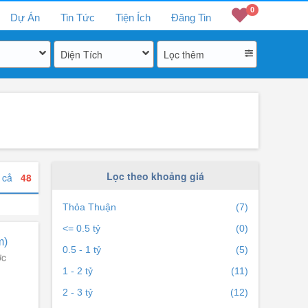
0
Dự Án
Tin Tức
Tiện Ích
Đăng Tin
Diện Tích
Lọc thêm
Lọc theo khoảng giá
t cả
48
Thỏa Thuận
(7)
<= 0.5 tỷ
(0)
m)
0.5 - 1 tỷ
(5)
ớc
1 - 2 tỷ
(11)
2 - 3 tỷ
(12)