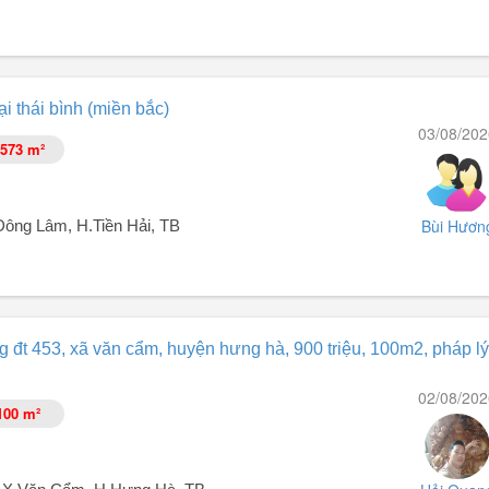
ơ hội đầu tư hấp dẫn cho những ai tìm kiếm không gian thương mại lý t
i thái bình (miền bắc)
ương mại này có thiết kế thông thoáng, phù hợp cho các hoạt động kinh
03/08/202
573 m²
lại ánh sáng tự nhiên mà còn có phong thủy tốt. Đường vào rộng 15
Bùi Hươn
ông Lâm, H.Tiền Hải, TB
g đt 453, xã văn cẩm, huyện hưng hà, 900 triệu, 100m2, pháp l
 3000m²).
02/08/202
100 m²
có thể vào tận trong xưởng.