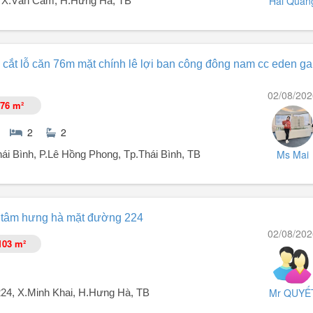
Hải Quan
 X.Văn Cẩm, H.Hưng Hà, TB
g Hà, Thái Bình cũ với diện tích 100m², giá 900 triệu VND. Pháp lý đ
 cắt lỗ căn 76m mặt chính lê lợi ban công đông nam cc eden ga
02/08/202
76 m²
2
2
Ms Mai
i Bình, P.Lê Hồng Phong, Tp.Thái Bình, TB
 tâm hưng hà mặt đường 224
02/08/202
103 m²
 1 bếp từ 3 nồi + camera AI.
Mr QUYẾ
224, X.Minh Khai, H.Hưng Hà, TB