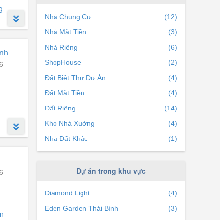
g
Nhà Chung Cư
(12)
Nhà Mặt Tiền
(3)
Nhà Riêng
(6)
ình
ShopHouse
(2)
6
Đất Biệt Thự Dự Án
(4)
Đất Mặt Tiền
(4)
Đất Riêng
(14)
Kho Nhà Xưởng
(4)
Nhà Đất Khác
(1)
Dự án trong khu vực
6
Diamond Light
(4)
Eden Garden Thái Bình
(3)
n