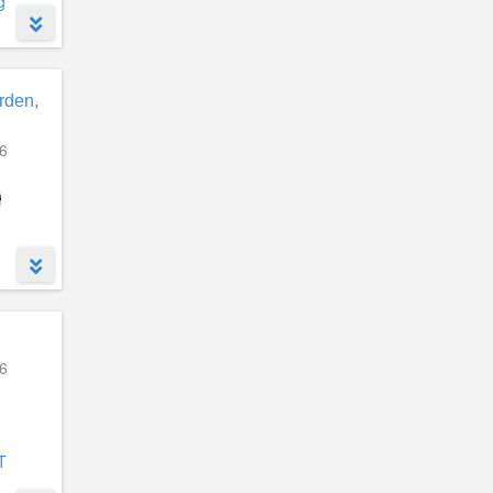
g
ầy đủ,
rden,
6
6
T