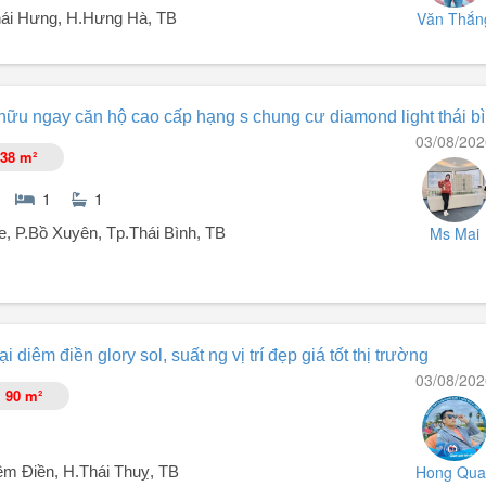
Văn Thắn
ái Hưng, H.Hưng Hà, TB
ng Hà, Thái Bình chỉ với 1.5 tỷ!
 hữu ngay căn hộ cao cấp hạng s chung cư diamond light thái b
03/08/202
38 m²
, phong thủy cực đẹp.
 xây nhà ở hoặc kinh doanh.
1
1
Ms Mai
e, P.Bồ Xuyên, Tp.Thái Bình, TB
n tại Thái Bình!
 diêm điền glory sol, suất ng vị trí đẹp giá tốt thị trường
03/08/202
90 m²
c đầu tư cho thuê chuyên gia nước ngoài.
Hong Qua
iêm Điền, H.Thái Thuỵ, TB