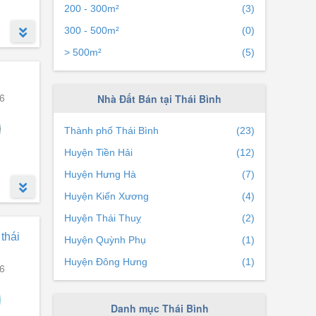
200 - 300m²
(3)
300 - 500m²
(0)
> 500m²
(5)
ng.
6
Nhà Đất Bán tại Thái Bình
Thành phố Thái Bình
(23)
Huyện Tiền Hải
(12)
Huyện Hưng Hà
(7)
Huyện Kiến Xương
(4)
Huyện Thái Thuỵ
(2)
thái
Huyện Quỳnh Phụ
(1)
Huyện Đông Hưng
(1)
6
Danh mục Thái Bình