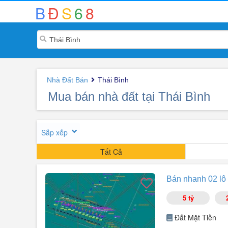
B
Đ
S
6
8
Nhà Đất Bán
Thái Bình
Mua bán nhà đất tại Thái Bình
Sắp xếp
Tất Cả
Bán nhanh 02 lô 
5 tỷ
Đất Mặt Tiền