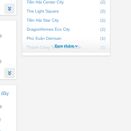
Tiền Hải Center City
(2)
The Light Square
(2)
Tiền Hải Star City
(1)
ưởng.
DragonHomes Eco City
(1)
6
Phú Xuân Damsan
(1)
Xem thêm
Thành Công Tower Thái Bình
(1)
m
Glory Sol
(1)
g
Machino Phú Xuân
(1)
Cụm công nghiệp Bình Minh
(1)
ý đầy
6