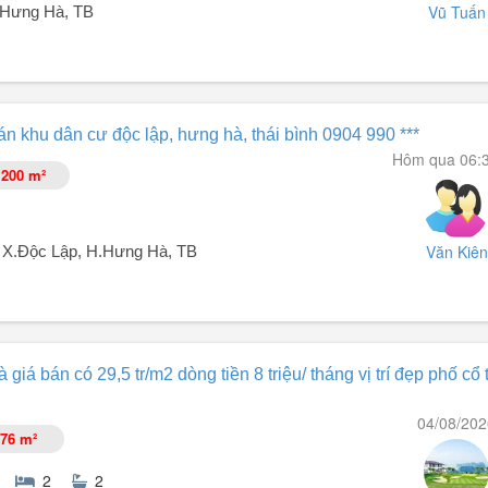
Vũ Tuấn
.Hưng Hà, TB
, HƯNG HÀ, THÁI BÌNH
án khu dân cư độc lập, hưng hà, thái bình 0904 990 ***
ợp để ở, kinh doanh, đầu tư
Hôm qua 06:
200 m²
Văn Kiên
 X.Độc Lập, H.Hưng Hà, TB
 Hà, Tỉnh Thái Bình
giá bán có 29,5 tr/m2 dòng tiền 8 triệu/ tháng vị trí đẹp phố cổ 
04/08/202
3 km) và Hưng Yên (22 km), giao thông cực kỳ thuận lợi
76 m²
 nghiệp phía Bắc)
à đầu tư xây thô hoàn thiện mặt ngoài tại 43 căn nhà ...
2
2