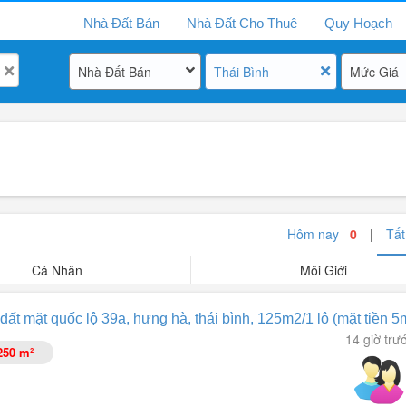
Nhà Đất Bán
Nhà Đất Cho Thuê
Quy Hoạch
Nhà Đất Bán
Thái Bình
Mức Giá
Hôm nay
0
|
Tấ
Cá Nhân
Môi Giới
đất mặt quốc lộ 39a, hưng hà, thái bình, 125m2/1 lô (mặt tiền 5
14 giờ trư
250 m²