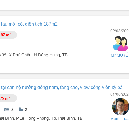
 lâu mới có. diện tích 187m2
02/08/202
uất
187 m²
Mr QUYẾ
 39, X.Phú Châu, H.Đông Hưng, TB
m
 tại căn hộ hướng đông nam, tầng cao, view công viên kỳ bá
nh chưng).
01/08/202
75 m²
2
2
thì có thể tách 2 lô.
Mạnh Tuấ
i Bình, P.Lê Hồng Phong, Tp.Thái Bình, TB