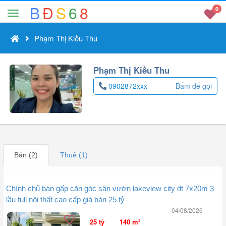
B
Đ
S
6
8
0
Phạm Thị Kiều Thu
Phạm Thị Kiều Thu
0902872xxx
Bấm để gọi
Bán (2)
Thuê (1)
Chính chủ bán gấp căn góc sân vườn lakeview city dt 7x20m 3
lầu full nội thất cao cấp giá bán 25 tỷ
04/08/2026
25 tỷ
140 m²