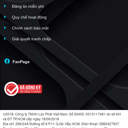
Đăng tin miễn phí
Quy chế hoạt động
Chính sách bảo mật
Giải quyết tranh chấp
FanPage
©2018. Công ty TNHH Lộc Phát Việt Nam. Số ĐKKD: 0315117481 do sở KH
và ĐT TP.HCM cấp ngày 18/06/2018
Địa chỉ: 266/24A Đường số 8 P.11 Q.Gò Vấp HCM. Điện thoại: 0982427927.