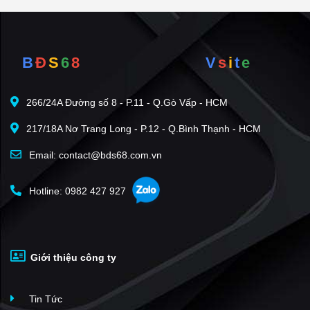
B
Đ
S
6
8
V
s
i
t
e
266/24A Đường số 8 - P.11 - Q.Gò Vấp - HCM
217/18A Nơ Trang Long - P.12 - Q.Bình Thạnh - HCM
Email: contact@bds68.com.vn
Hotline: 0982 427 927
Giới thiệu công ty
Tin Tức