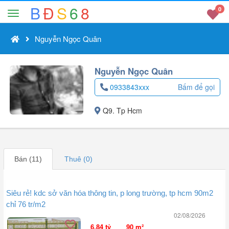
B
Đ
S
6
8
0
Nguyễn Ngọc Quân
Nguyễn Ngọc Quân
0933843xxx
Bấm để gọi
Q9. Tp Hcm
Bán (11)
Thuê (0)
Siêu rẻ! kdc sở văn hóa thông tin, p long trường, tp hcm 90m2
chỉ 76 tr/m2
02/08/2026
6.84 tỷ
90 m²