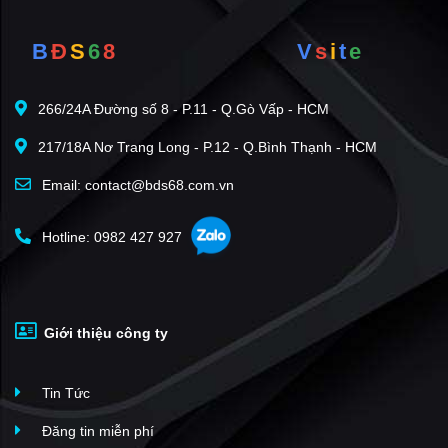
B
Đ
S
6
8
V
s
i
t
e
266/24A Đường số 8 - P.11 - Q.Gò Vấp - HCM
217/18A Nơ Trang Long - P.12 - Q.Bình Thạnh - HCM
Email: contact@bds68.com.vn
Hotline: 0982 427 927
Giới thiệu công ty
Tin Tức
Đăng tin miễn phí