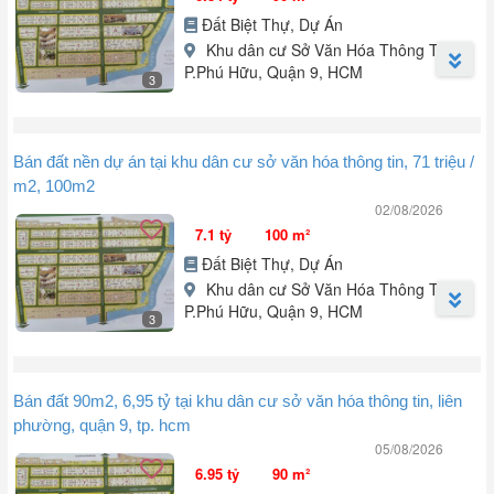
Đất Biệt Thự, Dự Án
Khu dân cư Sở Văn Hóa Thông Tin,
P.Phú Hữu, Quận 9, HCM
3
Bán nhanh lô đất khu dân cư Sở Văn Hóa Thông Tin.
Vị trí: Thuộc trục chính đường Liên Phường giao với đường Bưng
Bán đất nền dự án tại khu dân cư sở văn hóa thông tin, 71 triệu /
Ông Thoàn.
m2, 100m2
02/08/2026
Diện tích: 6x15m, 90m².
7.1 tỷ
100 m²
Đường rộng 12m.
Đất Biệt Thự, Dự Án
Khu dân cư Sở Văn Hóa Thông Tin,
Hướng TB - DN.
P.Phú Hữu, Quận 9, HCM
3
Sổ cầm tay.
Khu đất nền dự án Khu dân cư Sở Văn Hóa Thông Tin, đường
Bưng Ông Thoàn, phường Long Trường, Hồ Chí Minh (cũ: Quận 9,
Giá chỉ 6.9 tỷ.
Bán đất 90m2, 6,95 tỷ tại khu dân cư sở văn hóa thông tin, liên
Hồ Chí Minh) là cơ hội đầu tư hấp dẫn với nhiều ưu điểm nổi bật.
phường, quận 9, tp. hcm
+ Diện tích 100m², pháp lý đầy đủ.
Liên hệ em Quân để biết thêm chính xác vị trí và thêm nhiều lô đất
05/08/2026
+ Mặt tiền 5m, ngõ vào 12m, phù hợp cho ô tô.
phù hợp với nhu cầu của mình.
6.95 tỷ
90 m²
+ Gần công viên, trường học và trung tâm thương mại.
E Quân .