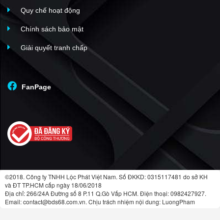
Quy chế hoạt động
Chính sách bảo mật
Giải quyết tranh chấp
FanPage
©2018. Công ty TNHH Lộc Phát Việt Nam. Số ĐKKD: 0315117481 do sở KH
và ĐT TP.HCM cấp ngày 18/06/2018
Địa chỉ: 266/24A Đường số 8 P.11 Q.Gò Vấp HCM. Điện thoại: 0982427927.
Email: contact@bds68.com.vn. Chịu trách nhiệm nội dung: LuongPham