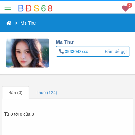
B
Đ
S
6
8
0
Ms Thư
Ms Thư
0933043xxx
Bấm để gọi
Bán (0)
Thuê (124)
Từ 0 tới 0 của 0