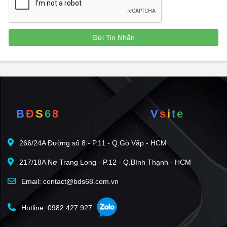
B
Đ
S
6
8
V
s
i
t
e
266/24A Đường số 8 - P.11 - Q.Gò Vấp - HCM
217/18A Nơ Trang Long - P.12 - Q.Bình Thạnh - HCM
Email: contact@bds68.com.vn
Hotline: 0982 427 927