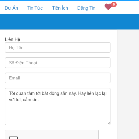
0
Dự Án
Tin Tức
Tiện Ích
Đăng Tin
Liên Hệ