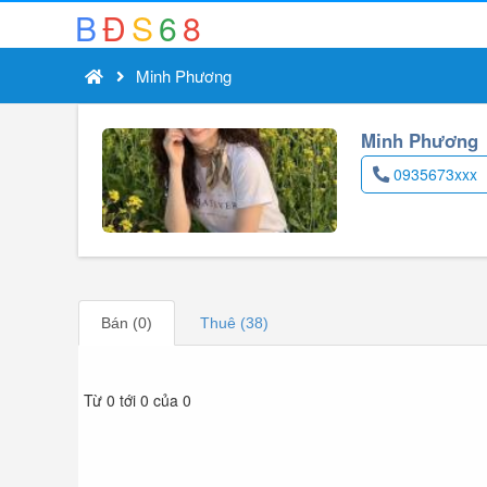
B
Đ
S
6
8
Minh Phương
Minh Phương
0935673xxx
Bán (0)
Thuê (38)
Từ 0 tới 0 của 0