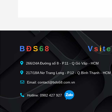
B
Đ
S
6
8
V
s
i
t
e
266/24A Đường số 8 - P.11 - Q.Gò Vấp - HCM
217/18A Nơ Trang Long - P.12 - Q.Bình Thạnh - HCM
Email: contact@bds68.com.vn
Hotline: 0982 427 927