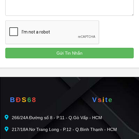
B
Đ
S
6
8
V
s
i
t
e
266/24A Đường số 8 - P.11 - Q.Gò Vấp - HCM
217/18A Nơ Trang Long - P.12 - Q.Bình Thạnh - HCM