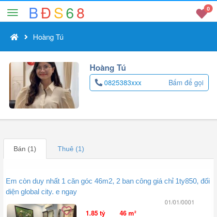
B
Đ
S
6
8
0
Hoàng Tú
Hoàng Tú
0825383xxx
Bấm để gọi
Bán (1)
Thuê (1)
Em còn duy nhất 1 căn góc 46m2, 2 ban công giá chỉ 1ty850, đối
diện global city. e ngay
01/01/0001
1.85 tỷ
46 m²