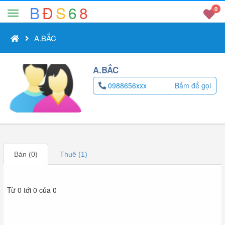
B
Đ
S
6
8
0
A.BẮC
A.BẮC
0988656xxx
Bấm để gọi
Bán (0)
Thuê (1)
Từ 0 tới 0 của 0