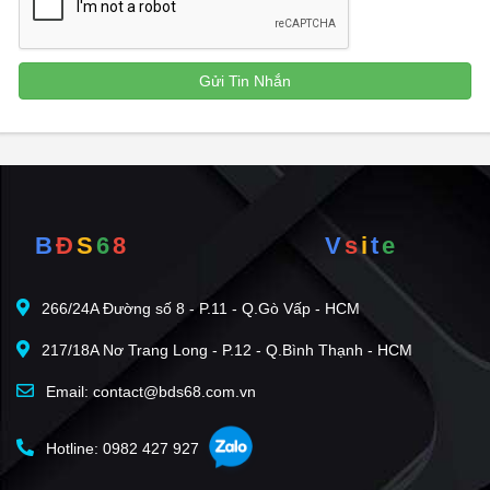
B
Đ
S
6
8
V
s
i
t
e
266/24A Đường số 8 - P.11 - Q.Gò Vấp - HCM
217/18A Nơ Trang Long - P.12 - Q.Bình Thạnh - HCM
Email: contact@bds68.com.vn
Hotline: 0982 427 927