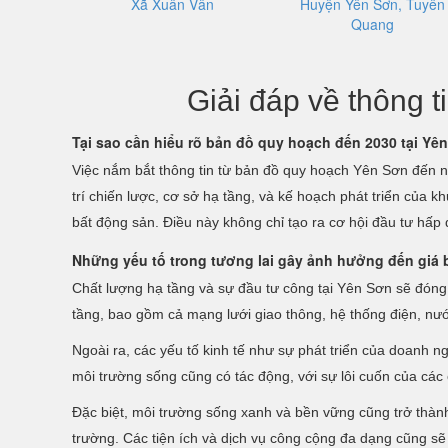
Xã Xuân Vân
Huyện Yên Sơn, Tuyên
Quang
Giải đáp về thông
Tại sao cần hiểu rõ bản đồ quy hoạch đến 2030 tại Yê
Việc nắm bắt thông tin từ bản đồ quy hoạch Yên Sơn đến n
trí chiến lược, cơ sở hạ tầng, và kế hoạch phát triển của
bất động sản. Điều này không chỉ tạo ra cơ hội đầu tư hấp 
Những yếu tố trong tương lai gây ảnh hưởng đến giá 
Chất lượng hạ tầng và sự đầu tư công tại Yên Sơn sẽ đóng v
tầng, bao gồm cả mạng lưới giao thông, hệ thống điện, nư
Ngoài ra, các yếu tố kinh tế như sự phát triển của doanh 
môi trường sống cũng có tác động, với sự lôi cuốn của các
Đặc biệt, môi trường sống xanh và bền vững cũng trở thàn
trường. Các tiện ích và dịch vụ công cộng đa dạng cũng sẽ 