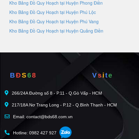
Kho Bảng Đồ Quy Hoạch tại Huyện Phong Điền
Kho Bảng Đồ Quy Hoạch tại Huyện Phú Lộc
Kho Bảng Đồ Quy Hoạch tại Huyện Phú Vang
Kho Bảng Đồ Quy Hoạch tại Huyện Quảng Điền
B
Đ
S
6
8
V
s
i
t
e
266/24A Đường số 8 - P.11 - Q.Gò Vấp - HCM
217/18A Nơ Trang Long - P.12 - Q.Bình Thạnh - HCM
Email: contact@bds68.com.vn
Hotline: 0982 427 927