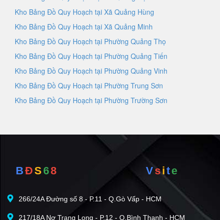
Kho Bảng Đồ Quy Hoạch tại Xã Quảng Hùng
Kho Bảng Đồ Quy Hoạch tại Xã Quảng Minh
Kho Bảng Đồ Quy Hoạch tại Phường Quảng Thọ
Kho Bảng Đồ Quy Hoạch tại Phường Quảng Tiến
Kho Bảng Đồ Quy Hoạch tại Phường Quảng Vinh
Kho Bảng Đồ Quy Hoạch tại Phường Trung Sơn
Kho Bảng Đồ Quy Hoạch tại Phường Trường Sơn
B
Đ
S
6
8
V
s
i
t
e
266/24A Đường số 8 - P.11 - Q.Gò Vấp - HCM
217/18A Nơ Trang Long - P.12 - Q.Bình Thạnh - HCM