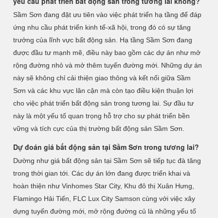
yêu cầu phát triển bất động sản trong tương lai không?
Sầm Sơn đang đặt ưu tiên vào việc phát triển hạ tầng để đáp
ứng nhu cầu phát triển kinh tế-xã hội, trong đó có sự tăng
trưởng của lĩnh vực bất động sản. Hạ tầng Sầm Sơn đang
được đầu tư mạnh mẽ, điều này bao gồm các dự án như mở
rộng đường nhỏ và mở thêm tuyến đường mới. Những dự án
này sẽ không chỉ cải thiện giao thông và kết nối giữa Sầm
Sơn và các khu vực lân cận mà còn tạo điều kiện thuận lợi
cho việc phát triển bất động sản trong tương lai. Sự đầu tư
này là một yếu tố quan trọng hỗ trợ cho sự phát triển bền
vững và tích cực của thị trường bất động sản Sầm Sơn.
Dự đoán giá bất động sản tại Sầm Sơn trong tương lai?
Dường như giá bất động sản tại Sầm Sơn sẽ tiếp tục đà tăng
trong thời gian tới. Các dự án lớn đang được triển khai và
hoàn thiện như Vinhomes Star City, Khu đô thị Xuân Hưng,
Flamingo Hải Tiến, FLC Lux City Samson cùng với việc xây
dựng tuyến đường mới, mở rộng đường củ là những yếu tố