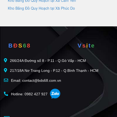
Kho Bảng Đồ Quy Hoạch tại Xã Cẩm Yên
Kho Bảng Đồ Quy Hoạch tại Xã Phúc Do
B
Đ
S
6
8
V
s
i
t
e
266/24A Đường số 8 - P.11 - Q.Gò Vấp - HCM
217/18A Nơ Trang Long - P.12 - Q.Bình Thạnh - HCM
Email: contact@bds68.com.vn
Hotline: 0982 427 927