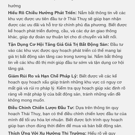
hưởng
Hiểu Rõ Chiều Hướng Phát Triển:
Nắm bắt thông tin về các
khu vực được ưu tiên đầu tư ở Thái Thuỵ sẽ giúp bạn nhận
được các ưu đãi và hỗ trợ từ chính phủ địa phương. Biết được
kế hoạch phát triển đường, cầu, và các dự án giao thông
khác, giúp dự đoán sự thuận lợi cho di chuyển và kết nối.
Tận Dụng Cơ Hội Tăng Giá Giá Trị Bất Động Sản:
Đầu tư
vào các khu vực được quy hoạch phát triển có thể mang lại
giá trị bất động sản tăng cao trong tương lai. Nắm bắt thông
tin về các khu đô thị mới giúp đầu tư sớm và tận dụng cơ hội
tăng giá.
Giảm Rủi Ro và Hạn Chế Pháp Lý:
Biết được về các kế
hoạch quy hoạch xấu giúp tránh những khu vực có nguy cơ
mất giá và rủi ro pháp lý. Kiểm tra quy hoạch giúp xác định rõ
ràng về mặt pháp lý của bất động sản, tránh những vấn đề
không mong muốn.
Điều Chỉnh Chiến Lược Đầu Tư:
Dựa trên thông tin quy
hoạch Thái Thuỵ, bạn có thể điều chỉnh chiến lược đầu tư của
mình để tối ưu hóa lợi nhuận. Biết được lịch trình quy hoạch
giúp bạn chọn đúng thời điểm để mua và bán bất động sản.
Thích Ứng Với Xu Hướng Thị Trường:
Hiểu rõ về quy