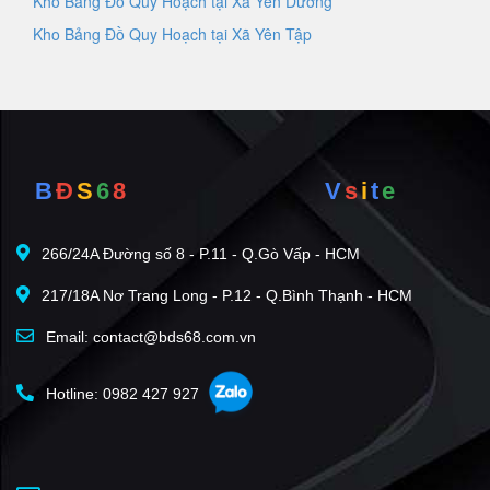
Kho Bảng Đồ Quy Hoạch tại Xã Yên Dưỡng
Kho Bảng Đồ Quy Hoạch tại Xã Yên Tập
B
Đ
S
6
8
V
s
i
t
e
266/24A Đường số 8 - P.11 - Q.Gò Vấp - HCM
217/18A Nơ Trang Long - P.12 - Q.Bình Thạnh - HCM
Email: contact@bds68.com.vn
Hotline: 0982 427 927