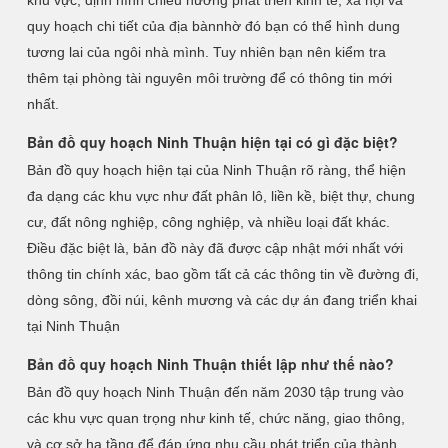
khu vực, định hình chiều hướng phát triển kinh tế, xã hội và
quy hoạch chi tiết của địa bànnhờ đó bạn có thể hình dung
tương lai của ngôi nhà mình. Tuy nhiên bạn nên kiểm tra
thêm tại phòng tài nguyên môi trường để có thông tin mới
nhất.
Bản đồ quy hoạch Ninh Thuận hiện tại có gì đặc biệt?
Bản đồ quy hoạch hiện tại của Ninh Thuận rõ ràng, thể hiện
đa dạng các khu vực như đất phân lô, liền kề, biệt thự, chung
cư, đất nông nghiệp, công nghiệp, và nhiều loại đất khác.
Điều đặc biệt là, bản đồ này đã được cập nhật mới nhất với
thông tin chính xác, bao gồm tất cả các thông tin về đường đi,
dòng sông, đồi núi, kênh mương và các dự án đang triển khai
tại Ninh Thuận
Bản đồ quy hoạch Ninh Thuận thiết lập như thế nào?
Bản đồ quy hoạch Ninh Thuận đến năm 2030 tập trung vào
các khu vực quan trọng như kinh tế, chức năng, giao thông,
và cơ sở hạ tầng để đáp ứng nhu cầu phát triển của thành