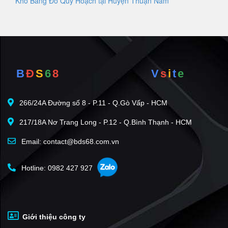
Kho Bảng Đồ Quy Hoạch tại Huyện Thuận Nam
B
Đ
S
6
8
V
s
i
t
e
266/24A Đường số 8 - P.11 - Q.Gò Vấp - HCM
217/18A Nơ Trang Long - P.12 - Q.Bình Thạnh - HCM
Email: contact@bds68.com.vn
Hotline: 0982 427 927
Giới thiệu công ty