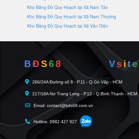
Kho Bảng Đồ Quy Hoạch tại Xã Nam Tân
Kho Bảng Đồ Quy Hoạch tại Xã Nam Thượng
Kho Bảng Đồ Quy Hoạch tại Xã Vân Diên
B
Đ
S
6
8
V
s
i
t
e
266/24A Đường số 8 - P.11 - Q.Gò Vấp - HCM
217/18A Nơ Trang Long - P.12 - Q.Bình Thạnh - HCM
Email: contact@bds68.com.vn
Hotline: 0982 427 927