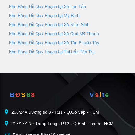
Kho Bảng Đồ Quy Hoạch tại Xã Lạc Tấn
Kho Bảng Đồ Quy Hoạch tại Mỹ Bình
Kho Bảng Đồ Quy Hoạch tại Xã Nhựt Ninh
Kho Bảng Đồ Quy Hoạch tại Xã Quê Mỹ Thạnh
Kho Bảng Đồ Quy Hoạch tại Xã Tân Phước Tây
Kho Bảng Đồ Quy Hoạch tại Thị trấn Tân Trụ
B
Đ
S
6
8
V
s
i
t
e
266/24A Đường số 8 - P.11 - Q.Gò Vấp - HCM
217/18A Nơ Trang Long - P.12 - Q.Bình Thạnh - HCM