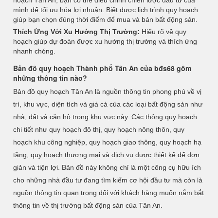
hoạch Tân An, bạn có thể điều chỉnh chiến lược đầu tư của
mình để tối ưu hóa lợi nhuận. Biết được lịch trình quy hoạch
giúp bạn chọn đúng thời điểm để mua và bán bất động sản.
Thích Ứng Với Xu Hướng Thị Trường:
Hiểu rõ về quy
hoạch giúp dự đoán được xu hướng thị trường và thích ứng
nhanh chóng.
Bản đồ quy hoạch Thành phố Tân An của bđs68 gồm
những thông tin nào?
Bản đồ quy hoạch Tân An là nguồn thông tin phong phú về vị
trí, khu vực, diện tích và giá cả của các loại bất động sản như
nhà, đất và căn hộ trong khu vực này. Các thông quy hoạch
chi tiết như quy hoạch đô thị, quy hoạch nông thôn, quy
hoạch khu công nghiệp, quy hoạch giao thông, quy hoạch hạ
tầng, quy hoạch thương mại và dịch vụ được thiết kế để đơn
giản và tiện lợi. Bản đồ này không chỉ là một công cụ hữu ích
cho những nhà đầu tư đang tìm kiếm cơ hội đầu tư mà còn là
nguồn thông tin quan trọng đối với khách hàng muốn nắm bắt
thông tin về thị trường bất động sản của Tân An.