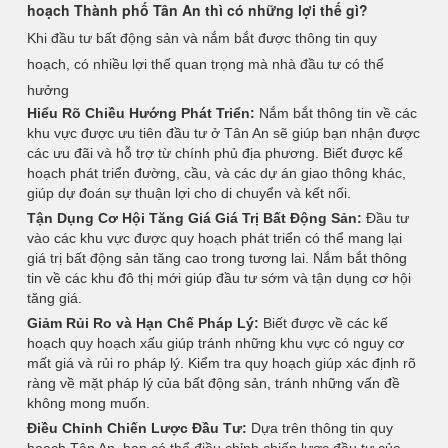
hoạch Thành phố Tân An thì có những lợi thế gì?
Khi đầu tư bất động sản và nắm bắt được thông tin quy
hoạch, có nhiều lợi thế quan trọng mà nhà đầu tư có thể
hưởng
Hiểu Rõ Chiều Hướng Phát Triển:
Nắm bắt thông tin về các
khu vực được ưu tiên đầu tư ở Tân An sẽ giúp bạn nhận được
các ưu đãi và hỗ trợ từ chính phủ địa phương. Biết được kế
hoạch phát triển đường, cầu, và các dự án giao thông khác,
giúp dự đoán sự thuận lợi cho di chuyển và kết nối.
Tận Dụng Cơ Hội Tăng Giá Giá Trị Bất Động Sản:
Đầu tư
vào các khu vực được quy hoạch phát triển có thể mang lại
giá trị bất động sản tăng cao trong tương lai. Nắm bắt thông
tin về các khu đô thị mới giúp đầu tư sớm và tận dụng cơ hội
tăng giá.
Giảm Rủi Ro và Hạn Chế Pháp Lý:
Biết được về các kế
hoạch quy hoạch xấu giúp tránh những khu vực có nguy cơ
mất giá và rủi ro pháp lý. Kiểm tra quy hoạch giúp xác định rõ
ràng về mặt pháp lý của bất động sản, tránh những vấn đề
không mong muốn.
Điều Chỉnh Chiến Lược Đầu Tư:
Dựa trên thông tin quy