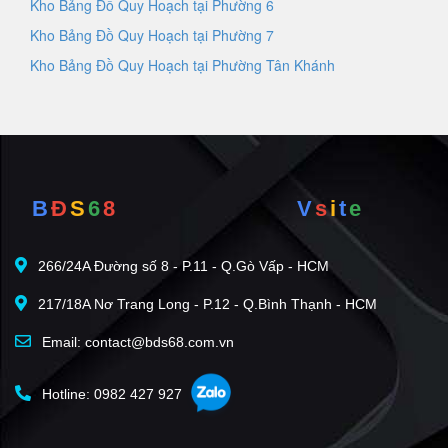
Kho Bảng Đồ Quy Hoạch tại Phường 6
Kho Bảng Đồ Quy Hoạch tại Phường 7
Kho Bảng Đồ Quy Hoạch tại Phường Tân Khánh
B
Đ
S
6
8
V
s
i
t
e
266/24A Đường số 8 - P.11 - Q.Gò Vấp - HCM
217/18A Nơ Trang Long - P.12 - Q.Bình Thạnh - HCM
Email: contact@bds68.com.vn
Hotline: 0982 427 927