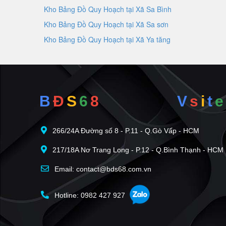
Kho Bảng Đồ Quy Hoạch tại Xã Sa Bình
Kho Bảng Đồ Quy Hoạch tại Xã Sa sơn
Kho Bảng Đồ Quy Hoạch tại Xã Ya tăng
B
Đ
S
6
8
V
s
i
t
e
266/24A Đường số 8 - P.11 - Q.Gò Vấp - HCM
217/18A Nơ Trang Long - P.12 - Q.Bình Thạnh - HCM
Email: contact@bds68.com.vn
Hotline: 0982 427 927