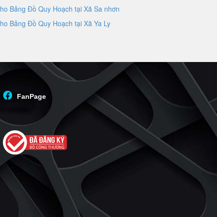
ho Bảng Đồ Quy Hoạch tại Xã Sa nhơn
ho Bảng Đồ Quy Hoạch tại Xã Ya Ly
FanPage