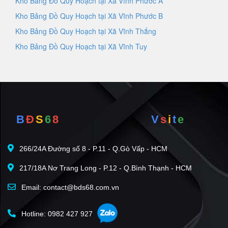
Kho Bảng Đồ Quy Hoạch tại Xã Vĩnh Phước A
Kho Bảng Đồ Quy Hoạch tại Xã Vĩnh Phước B
Kho Bảng Đồ Quy Hoạch tại Xã Vĩnh Thắng
Kho Bảng Đồ Quy Hoạch tại Xã Vĩnh Tuy
B
Đ
S
6
8
V
s
i
t
e
266/24A Đường số 8 - P.11 - Q.Gò Vấp - HCM
217/18A Nơ Trang Long - P.12 - Q.Bình Thạnh - HCM
Email: contact@bds68.com.vn
Hotline: 0982 427 927