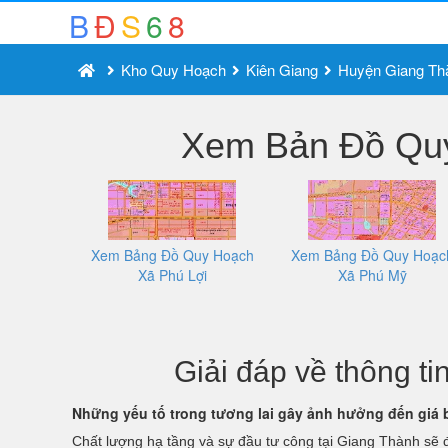
B
Đ
S
6
8
Kho Quy Hoạch
Kiên Giang
Huyện Giang Th
Xem Bản Đồ Quy
Xem Bảng Đồ Quy Hoạch
Xem Bảng Đồ Quy Hoạc
Xã Phú Lợi
Xã Phú Mỹ
Giải đáp về thông 
Những yếu tố trong tương lai gây ảnh hưởng đến giá 
Chất lượng hạ tầng và sự đầu tư công tại Giang Thành sẽ đó