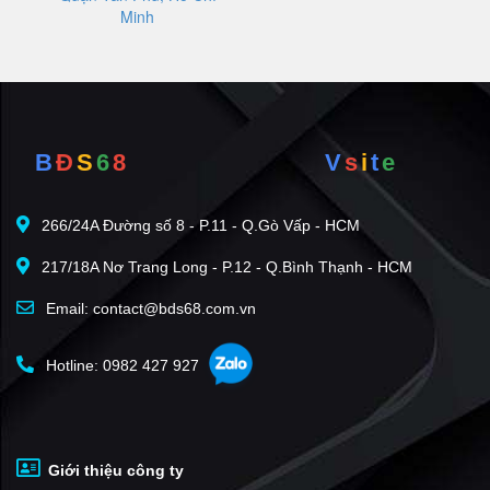
Minh
B
Đ
S
6
8
V
s
i
t
e
266/24A Đường số 8 - P.11 - Q.Gò Vấp - HCM
217/18A Nơ Trang Long - P.12 - Q.Bình Thạnh - HCM
Email: contact@bds68.com.vn
Hotline: 0982 427 927
Giới thiệu công ty