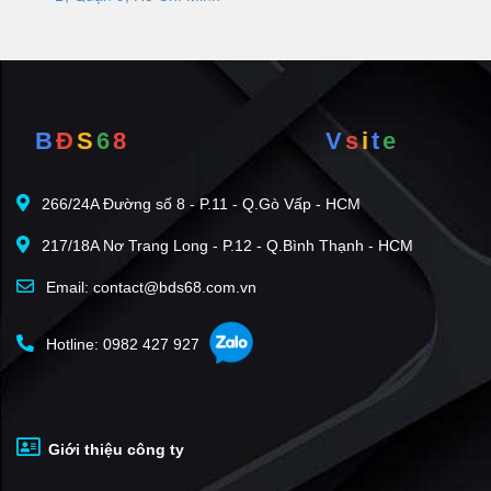
B
Đ
S
6
8
V
s
i
t
e
266/24A Đường số 8 - P.11 - Q.Gò Vấp - HCM
217/18A Nơ Trang Long - P.12 - Q.Bình Thạnh - HCM
Email: contact@bds68.com.vn
Hotline: 0982 427 927
Giới thiệu công ty