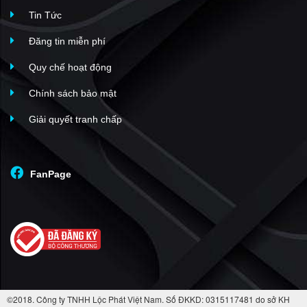
Tin Tức
Đăng tin miễn phí
Quy chế hoạt động
Chính sách bảo mật
Giải quyết tranh chấp
FanPage
©2018. Công ty TNHH Lộc Phát Việt Nam. Số ĐKKD: 0315117481 do sở KH