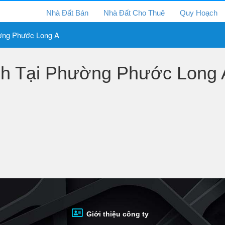
Nhà Đất Bán
Nhà Đất Cho Thuê
Quy Hoạch
ng Phước Long A
 Tại Phường Phước Long A
Giới thiệu công ty