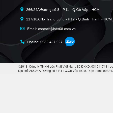
266/24A Đường số 8 - P.11 - Q.Gò Vấp - HCM
217/18A Nơ Trang Long - P.12 - Q.Bình Thạnh - HCM
Email: contact@bds68.com.vn
Hotline: 0982 427 927
©2018. Công ty TNHH Lộc Phát Việt Nam. Số ĐKKD: 0315117481 do
Địa chỉ: 266/24A Đường số 8 P.11 Q.Gò Vấp HCM. Điện thoại: 0982