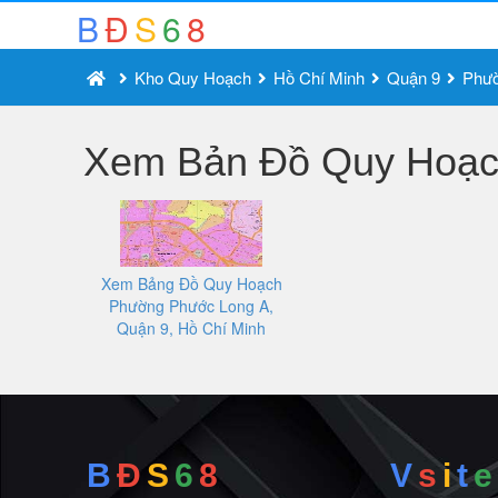
B
Đ
S
6
8
Kho Quy Hoạch
Hồ Chí Minh
Quận 9
Phườ
Xem Bản Đồ Quy Hoạch
Xem Bảng Đồ Quy Hoạch
Phường Phước Long A,
Quận 9, Hồ Chí Minh
B
Đ
S
6
8
V
s
i
t
e