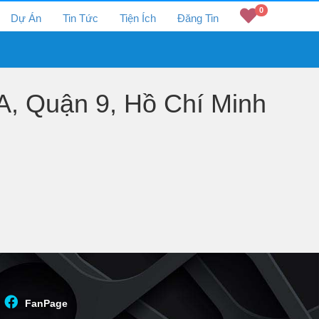
0
Dự Án
Tin Tức
Tiện Ích
Đăng Tin
, Quận 9, Hồ Chí Minh
FanPage