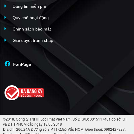
Đăng tin miễn phí
Quy chế hoạt động
Chính sách bảo mật
Giải quyết tranh chấp
FanPage
©2018. Công ty TNHH Lộc Phát Việt Nam. Số ĐKKD: 0315117481 do sở KH
và ĐT TP.HCM cấp ngày 18/06/2018
Địa chỉ: 266/24A Đường số 8 P.11 Q.Gò Vấp HCM. Điện thoại: 0982427927.