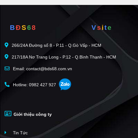
B
Đ
S
6
8
V
s
i
t
e
266/24A Đường số 8 - P.11 - Q.Gò Vấp - HCM
217/18A Nơ Trang Long - P.12 - Q.Bình Thạnh - HCM
Email: contact@bds68.com.vn
Hotline: 0982 427 927
Giới thiệu công ty
Tin Tức