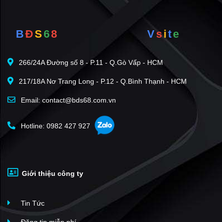
B
Đ
S
6
8
V
s
i
t
e
266/24A Đường số 8 - P.11 - Q.Gò Vấp - HCM
217/18A Nơ Trang Long - P.12 - Q.Bình Thạnh - HCM
Email: contact@bds68.com.vn
Hotline: 0982 427 927
Giới thiệu công ty
Tin Tức