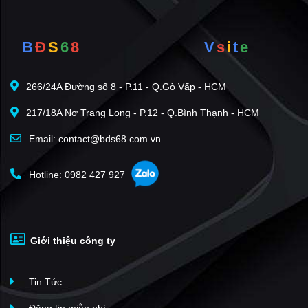
B
Đ
S
6
8
V
s
i
t
e
266/24A Đường số 8 - P.11 - Q.Gò Vấp - HCM
217/18A Nơ Trang Long - P.12 - Q.Bình Thạnh - HCM
Email: contact@bds68.com.vn
Hotline: 0982 427 927
Giới thiệu công ty
Tin Tức