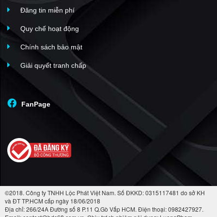
Đăng tin miễn phí
Quy chế hoạt động
Chính sách bảo mật
Giải quyết tranh chấp
FanPage
©2018. Công ty TNHH Lộc Phát Việt Nam. Số ĐKKD: 0315117481 do sở KH
và ĐT TP.HCM cấp ngày 18/06/2018
Địa chỉ: 266/24A Đường số 8 P.11 Q.Gò Vấp HCM. Điện thoại: 0982427927.