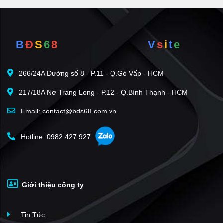
B
Đ
S
6
8
V
s
i
t
e
266/24A Đường số 8 - P.11 - Q.Gò Vấp - HCM
217/18A Nơ Trang Long - P.12 - Q.Bình Thạnh - HCM
Email: contact@bds68.com.vn
Hotline: 0982 427 927
Giới thiệu công ty
Tin Tức