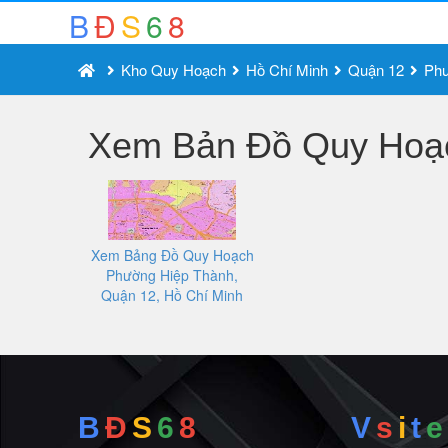
B
Đ
S
6
8
Kho Quy Hoạch
Hồ Chí Minh
Quận 12
Phư
Xem Bản Đồ Quy Hoạc
Xem Bảng Đồ Quy Hoạch
Phường Hiệp Thành,
Quận 12, Hồ Chí Minh
B
Đ
S
6
8
V
s
i
t
e