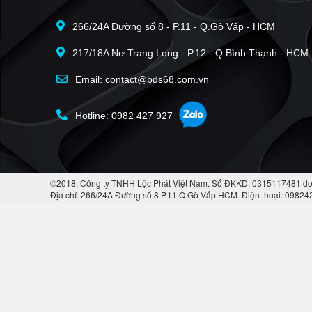
266/24A Đường số 8 - P.11 - Q.Gò Vấp - HCM
217/18A Nơ Trang Long - P.12 - Q.Bình Thạnh - HCM
Email: contact@bds68.com.vn
Hotline: 0982 427 927
©2018. Công ty TNHH Lộc Phát Việt Nam. Số ĐKKD: 0315117481 do
Địa chỉ: 266/24A Đường số 8 P.11 Q.Gò Vấp HCM. Điện thoại: 0982