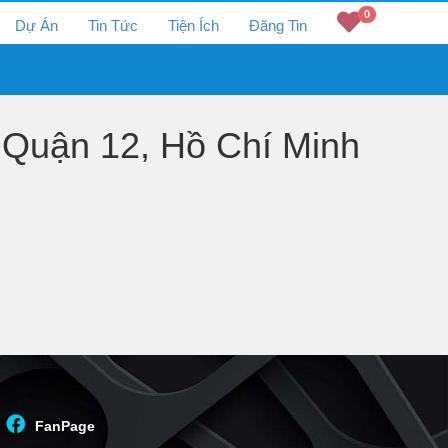
0
Dự Án
Tin Tức
Tiện Ích
Đăng Tin
Quận 12, Hồ Chí Minh
FanPage