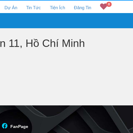
0
Dự Án
Tin Tức
Tiện Ích
Đăng Tin
 11, Hồ Chí Minh
FanPage