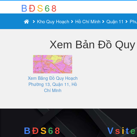
B
Đ
S
6
8
Kho Quy Hoạch
Hồ Chí Minh
Quận 11
Phư
Xem Bản Đồ Quy 
Xem Bảng Đồ Quy Hoạch
Phường 13, Quận 11, Hồ
Chí Minh
B
Đ
S
6
8
V
s
i
t
e