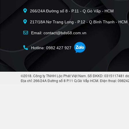
266/24A Đường số 8 - P.11 - Q.Gò Vấp - HCM
217/18A Nơ Trang Long - P.12 - Q.Bình Thạnh - HCM
Email: contact@bds68.com.vn
Hotline: 0982 427 927
©2018. Công ty TNHH Lộc Phát Việt Nam. Số ĐKKD: 0315117481 do
Địa chỉ: 266/24A Đường số 8 P.11 Q.Gò Vấp HCM. Điện thoại: 0982