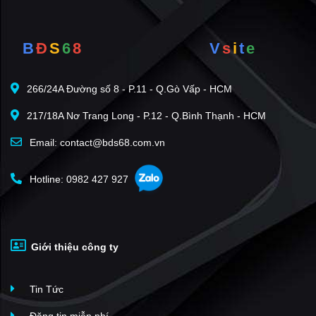
B
Đ
S
6
8
V
s
i
t
e
266/24A Đường số 8 - P.11 - Q.Gò Vấp - HCM
217/18A Nơ Trang Long - P.12 - Q.Bình Thạnh - HCM
Email: contact@bds68.com.vn
Hotline: 0982 427 927
Giới thiệu công ty
Tin Tức