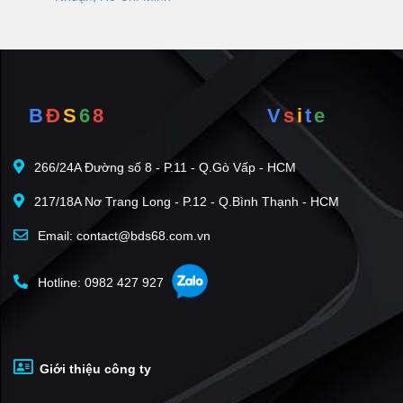
B
Đ
S
6
8
V
s
i
t
e
266/24A Đường số 8 - P.11 - Q.Gò Vấp - HCM
217/18A Nơ Trang Long - P.12 - Q.Bình Thạnh - HCM
Email: contact@bds68.com.vn
Hotline: 0982 427 927
Giới thiệu công ty