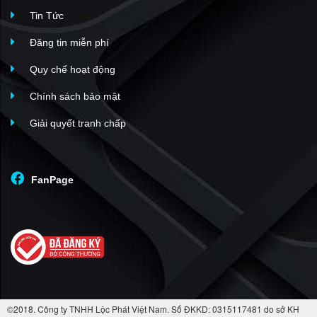
Tin Tức
Đăng tin miễn phí
Quy chế hoạt động
Chính sách bảo mật
Giải quyết tranh chấp
FanPage
©2018. Công ty TNHH Lộc Phát Việt Nam. Số ĐKKD: 0315117481 do sở KH