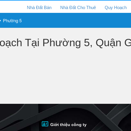
Nhà Đất Bán
Nhà Đất Cho Thuê
Quy Hoạch
Phường 5
ạch Tại Phường 5, Quận G
Giới thiệu công ty