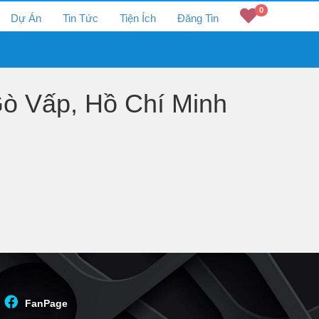
0
Dự Án
Tin Tức
Tiện Ích
Đăng Tin
ò Vấp, Hồ Chí Minh
FanPage