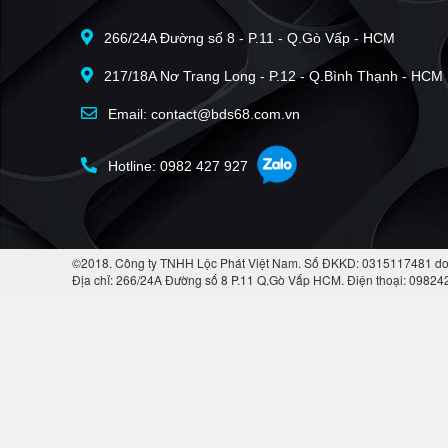
266/24A Đường số 8 - P.11 - Q.Gò Vấp - HCM
217/18A Nơ Trang Long - P.12 - Q.Bình Thạnh - HCM
Email: contact@bds68.com.vn
Hotline: 0982 427 927
©2018. Công ty TNHH Lộc Phát Việt Nam. Số ĐKKD: 0315117481 do
Địa chỉ: 266/24A Đường số 8 P.11 Q.Gò Vấp HCM. Điện thoại: 0982