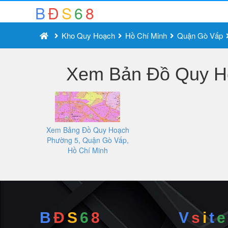
B
Đ
S
6
8
Kho Quy Hoạch
Hồ Chí Minh
Quận Gò Vấp
Xem Bản Đồ Quy Ho
Xem Bảng Đồ Quy Hoạch
Phường 5, Quận Gò Vấp,
Hồ Chí Minh
B
Đ
S
6
8
V
s
i
t
e