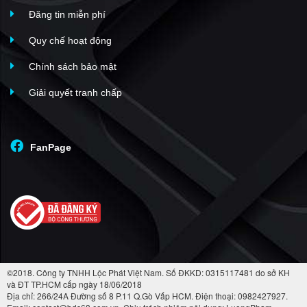
Đăng tin miễn phí
Quy chế hoạt động
Chính sách bảo mật
Giải quyết tranh chấp
FanPage
©2018. Công ty TNHH Lộc Phát Việt Nam. Số ĐKKD: 0315117481 do sở KH
và ĐT TP.HCM cấp ngày 18/06/2018
Địa chỉ: 266/24A Đường số 8 P.11 Q.Gò Vấp HCM. Điện thoại: 0982427927.