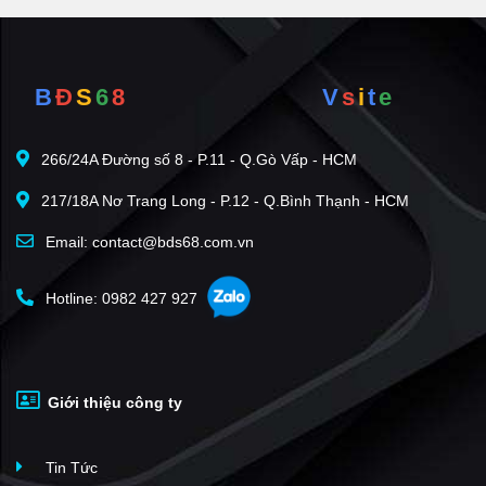
B
Đ
S
6
8
V
s
i
t
e
266/24A Đường số 8 - P.11 - Q.Gò Vấp - HCM
217/18A Nơ Trang Long - P.12 - Q.Bình Thạnh - HCM
Email: contact@bds68.com.vn
Hotline: 0982 427 927
Giới thiệu công ty
Tin Tức