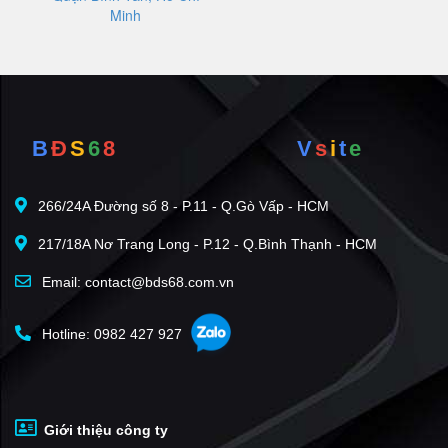
Minh
B
Đ
S
6
8
V
s
i
t
e
266/24A Đường số 8 - P.11 - Q.Gò Vấp - HCM
217/18A Nơ Trang Long - P.12 - Q.Bình Thạnh - HCM
Email: contact@bds68.com.vn
Hotline: 0982 427 927
Giới thiệu công ty