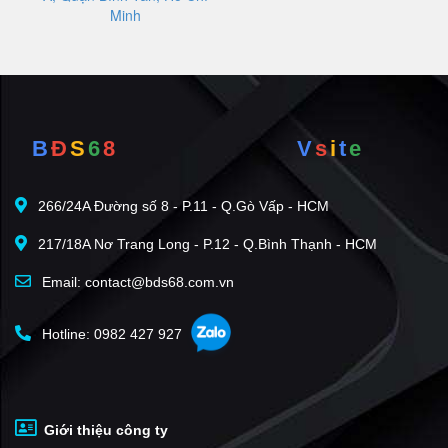
Minh
B
Đ
S
6
8
V
s
i
t
e
266/24A Đường số 8 - P.11 - Q.Gò Vấp - HCM
217/18A Nơ Trang Long - P.12 - Q.Bình Thạnh - HCM
Email: contact@bds68.com.vn
Hotline: 0982 427 927
Giới thiệu công ty