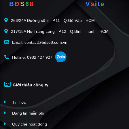
B
Đ
S
6
8
V
s
i
t
e
266/24A Đường số 8 - P.11 - Q.Gò Vấp - HCM
217/18A Nơ Trang Long - P.12 - Q.Bình Thạnh - HCM
Email: contact@bds68.com.vn
Hotline: 0982 427 927
Giới thiệu công ty
Tin Tức
Đăng tin miễn phí
Quy chế hoạt động