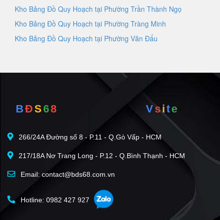
Kho Bảng Đồ Quy Hoạch tại Phường Trần Thành Ngọ
Kho Bảng Đồ Quy Hoạch tại Phường Tràng Minh
Kho Bảng Đồ Quy Hoạch tại Phường Văn Đẩu
B
Đ
S
6
8
V
s
i
t
e
266/24A Đường số 8 - P.11 - Q.Gò Vấp - HCM
217/18A Nơ Trang Long - P.12 - Q.Bình Thạnh - HCM
Email: contact@bds68.com.vn
Hotline: 0982 427 927