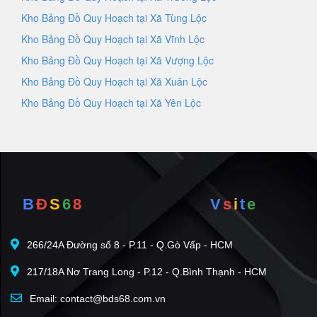
Kho Bảng Đồ Quy Hoạch tại Xã Tùng Lộc
Kho Bảng Đồ Quy Hoạch tại Xã Vĩnh Lộc
Kho Bảng Đồ Quy Hoạch tại Xã Vượng Lộc
Kho Bảng Đồ Quy Hoạch tại Xã Xuân Lộc
Kho Bảng Đồ Quy Hoạch tại Xã Yên Lộc
B
Đ
S
6
8
V
s
i
t
e
266/24A Đường số 8 - P.11 - Q.Gò Vấp - HCM
217/18A Nơ Trang Long - P.12 - Q.Bình Thạnh - HCM
Email: contact@bds68.com.vn