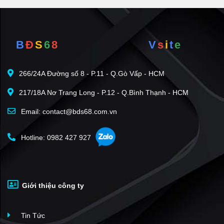
B
Đ
S
6
8
V
s
i
t
e
266/24A Đường số 8 - P.11 - Q.Gò Vấp - HCM
217/18A Nơ Trang Long - P.12 - Q.Bình Thạnh - HCM
Email: contact@bds68.com.vn
Hotline: 0982 427 927
Giới thiệu công ty
Tin Tức