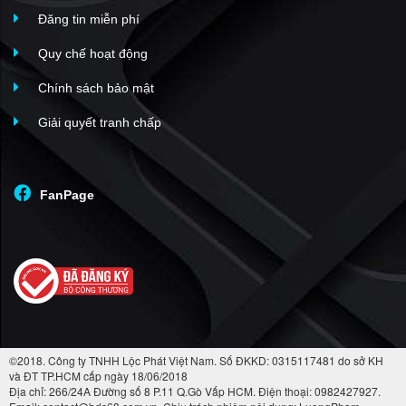
Đăng tin miễn phí
Quy chế hoạt động
Chính sách bảo mật
Giải quyết tranh chấp
FanPage
©2018. Công ty TNHH Lộc Phát Việt Nam. Số ĐKKD: 0315117481 do sở KH
và ĐT TP.HCM cấp ngày 18/06/2018
Địa chỉ: 266/24A Đường số 8 P.11 Q.Gò Vấp HCM. Điện thoại: 0982427927.