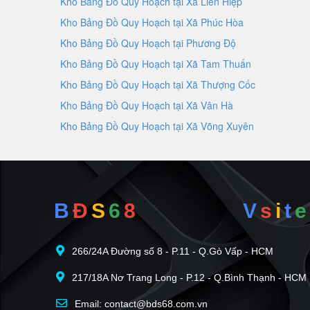
Kho Bảng Đồ Quy Hoạch tại Xã Liên Hiệp
Kho Bảng Đồ Quy Hoạch tại Xã Phúc Hòa
Kho Bảng Đồ Quy Hoạch tại Phương Độ
Kho Bảng Đồ Quy Hoạch tại Xã Tam Thuấn
Kho Bảng Đồ Quy Hoạch tại Xã Thượng Cốc
Kho Bảng Đồ Quy Hoạch tại Xã Vân Hà
Kho Bảng Đồ Quy Hoạch tại Xã Võng Xuyên
B
Đ
S
6
8
V
s
i
t
e
266/24A Đường số 8 - P.11 - Q.Gò Vấp - HCM
217/18A Nơ Trang Long - P.12 - Q.Bình Thạnh - HCM
Email: contact@bds68.com.vn