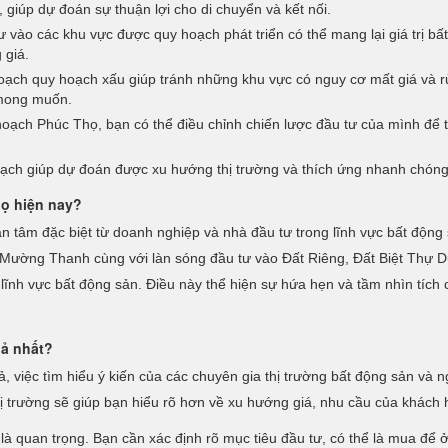
 giúp dự đoán sự thuận lợi cho di chuyển và kết nối.
 vào các khu vực được quy hoạch phát triển có thể mang lại giá trị bất
 giá.
ạch quy hoạch xấu giúp tránh những khu vực có nguy cơ mất giá và rủi
 mong muốn.
oạch Phúc Thọ, bạn có thể điều chỉnh chiến lược đầu tư của mình để tố
ạch giúp dự đoán được xu hướng thị trường và thích ứng nhanh chóng
họ hiện nay?
n tâm đặc biệt từ doanh nghiệp và nhà đầu tư trong lĩnh vực bất độ
Mường Thanh cùng với làn sóng đầu tư vào Đất Riêng, Đất Biệt Thự Dự
 lĩnh vực bất động sản. Điều này thể hiện sự hứa hẹn và tầm nhìn tích 
uả nhất?
 việc tìm hiểu ý kiến của các chuyên gia thị trường bất động sản và n
thị trường sẽ giúp bạn hiểu rõ hơn về xu hướng giá, nhu cầu của khách 
 là quan trọng. Bạn cần xác định rõ mục tiêu đầu tư, có thể là mua để ở