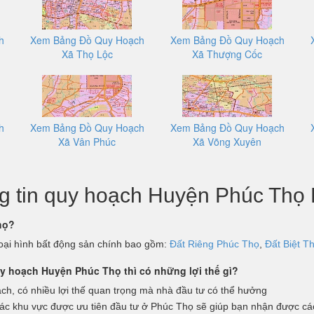
h
Xem Bảng Đồ Quy Hoạch
Xem Bảng Đồ Quy Hoạch
Xã Thọ Lộc
Xã Thượng Cốc
h
Xem Bảng Đồ Quy Hoạch
Xem Bảng Đồ Quy Hoạch
Xã Vân Phúc
Xã Võng Xuyên
ng tin quy hoạch Huyện Phúc Thọ
họ?
Loại hình bất động sản chính bao gồm:
Đất Riêng Phúc Thọ
,
Đất Biệt T
uy hoạch Huyện Phúc Thọ thì có những lợi thế gì?
ch, có nhiều lợi thế quan trọng mà nhà đầu tư có thể hưởng
ác khu vực được ưu tiên đầu tư ở Phúc Thọ sẽ giúp bạn nhận được các