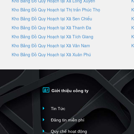
Kho Bảng Đồ Quy Hoạch tại Xã Long Xuyên
K
Kho Bảng Đồ Quy Hoạch tại Thị trấn Phúc Thọ
K
Kho Bảng Đồ Quy Hoạch tại Xã Sen Chiểu
K
Kho Bảng Đồ Quy Hoạch tại Xã Thanh Đa
K
Kho Bảng Đồ Quy Hoạch tại Xã Tích Giang
K
Kho Bảng Đồ Quy Hoạch tại Xã Vân Nam
K
Kho Bảng Đồ Quy Hoạch tại Xã Xuân Phú
Giới thiệu công ty
Tin Tức
Đăng tin miễn phí
Quy chế hoạt động