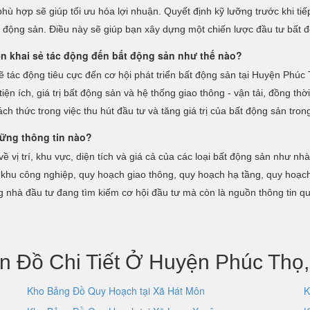
phù hợp sẽ giúp tối ưu hóa lợi nhuận. Quyết định kỹ lưỡng trước khi tiế
t động sản. Điều này sẽ giúp bạn xây dựng một chiến lược đầu tư bất đ
n khai sẻ tác động đến bất động sản như thế nào?
tác động tiêu cực đến cơ hội phát triển bất động sản tại Huyện Phúc 
tiện ích, giá trị bất động sản và hệ thống giao thông - vận tải, đồng th
ch thức trong việc thu hút đầu tư và tăng giá trị của bất động sản trong
ững thông tin nào?
vị trí, khu vực, diện tích và giá cả của các loại bất động sản như nh
 khu công nghiệp, quy hoạch giao thông, quy hoạch hạ tầng, quy hoạch
g nhà đầu tư đang tìm kiếm cơ hội đầu tư mà còn là nguồn thông tin qu
n Đồ Chi Tiết Ở Huyện Phúc Thọ,
Kho Bảng Đồ Quy Hoạch tại Xã Hát Môn
K