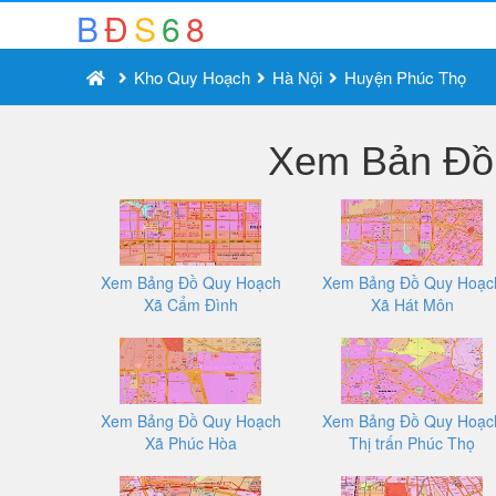
B
Đ
S
6
8
Kho Quy Hoạch
Hà Nội
Huyện Phúc Thọ
Xem Bản Đồ 
Xem Bảng Đồ Quy Hoạch
Xem Bảng Đồ Quy Hoạc
Xã Cẩm Đình
Xã Hát Môn
Xem Bảng Đồ Quy Hoạch
Xem Bảng Đồ Quy Hoạc
Xã Phúc Hòa
Thị trấn Phúc Thọ