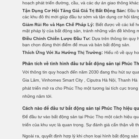
hoạch phát triển đường, cầu, và các dự án giao thông khác,
Tận Dụng Cơ Hội Tăng Giá Giá Trị Bất Động Sản:
Đầu tư
các khu đô thị mới giúp đầu tư sớm và tận dụng cơ hội tăng
Giảm Rủi Ro và Hạn Chế Pháp Lý:
Biết được về các kế ho
mặt pháp lý của bất động sản, tránh những vấn đề không
Điều Chỉnh Chiến Lược Đầu Tư:
Dựa trên thông tin quy h
bạn chọn đúng thời điểm để mua và bán bất động sản.
Thích Ứng Với Xu Hướng Thị Trường:
Hiểu rõ về quy ho
Phân tích về tình hình đầu tư bất động sản tại Phúc T
Với thông tin quy hoạch đến năm 2030 đang thu hút sự qua
Gia Lâm, Vinhomes Smart City , Ciputra Hà Nội, Thanh Hà 
phát triển mở ra cho Phúc Thọ một tương lai tích cực trong
những năm tới.
Cách nào để đầu tư bất động sản tại Phúc Thọ hiệu q
Để đầu tư vào bất động sản tại Phúc Thọ một cách hiệu quả,
triển của khu vực là quan trọng. Sự đánh giá cẩn thận về 
Ngoài ra, quyết định hợp lý khi chọn loại hình bất động sản