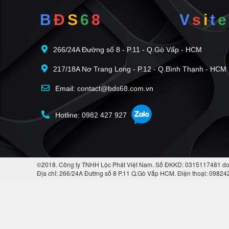
B
Đ
S
6
8
V
s
i
t
e
266/24A Đường số 8 - P.11 - Q.Gò Vấp - HCM
217/18A Nơ Trang Long - P.12 - Q.Bình Thạnh - HCM
Email: contact@bds68.com.vn
Hotline: 0982 427 927
©2018. Công ty TNHH Lộc Phát Việt Nam. Số ĐKKD: 0315117481 do
Địa chỉ: 266/24A Đường số 8 P.11 Q.Gò Vấp HCM. Điện thoại: 0982