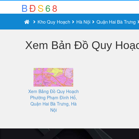
B
Đ
S
6
8
Kho Quy Hoạch
Hà Nội
Quận Hai Bà Trưng
Xem Bản Đồ Quy Hoạch
Xem Bảng Đồ Quy Hoạch
Phường Phạm Đình Hổ,
Quận Hai Bà Trưng, Hà
Nội