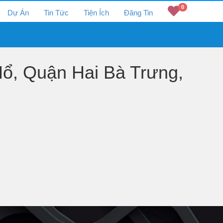
0
Dự Án
Tin Tức
Tiện Ích
Đăng Tin
̉, Quận Hai Bà Trưng,