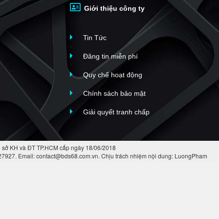
Giới thiệu công ty
Tin Tức
Đăng tin miễn phí
Quy chế hoạt động
Chính sách bảo mật
Giải quyết tranh chấp
 sở KH và ĐT TP.HCM cấp ngày 18/06/2018
427927. Email: contact@bds68.com.vn. Chịu trách nhiệm nội dung: LuongPham