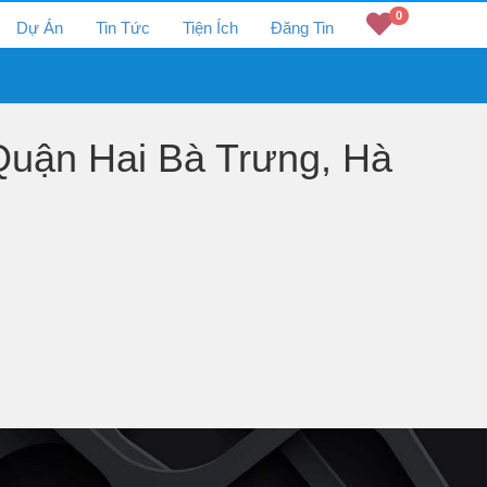
0
Dự Án
Tin Tức
Tiện Ích
Đăng Tin
uận Hai Bà Trưng, Hà