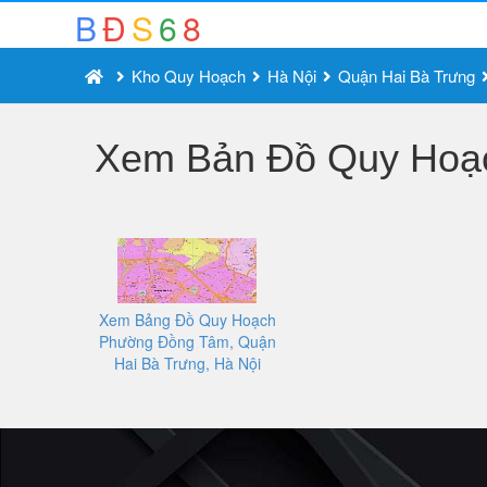
B
Đ
S
6
8
Kho Quy Hoạch
Hà Nội
Quận Hai Bà Trưng
Xem Bản Đồ Quy Hoạc
Xem Bảng Đồ Quy Hoạch
Phường Đồng Tâm, Quận
Hai Bà Trưng, Hà Nội