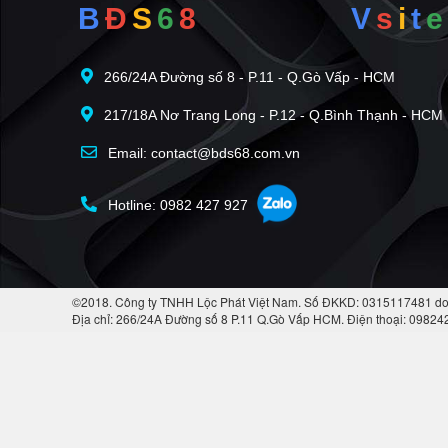
B
Đ
S
6
8
V
s
i
t
e
266/24A Đường số 8 - P.11 - Q.Gò Vấp - HCM
217/18A Nơ Trang Long - P.12 - Q.Bình Thạnh - HCM
Email: contact@bds68.com.vn
Hotline: 0982 427 927
©2018. Công ty TNHH Lộc Phát Việt Nam. Số ĐKKD: 0315117481 do
Địa chỉ: 266/24A Đường số 8 P.11 Q.Gò Vấp HCM. Điện thoại: 0982