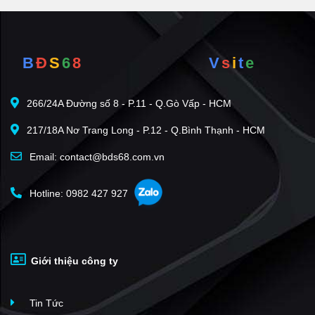
B
Đ
S
6
8
V
s
i
t
e
266/24A Đường số 8 - P.11 - Q.Gò Vấp - HCM
217/18A Nơ Trang Long - P.12 - Q.Bình Thạnh - HCM
Email: contact@bds68.com.vn
Hotline: 0982 427 927
Giới thiệu công ty
Tin Tức