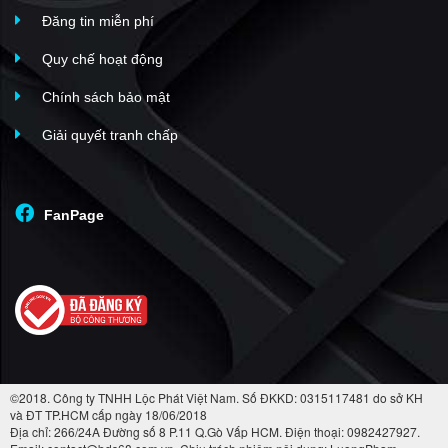
Đăng tin miễn phí
Quy chế hoạt động
Chính sách bảo mật
Giải quyết tranh chấp
FanPage
©2018. Công ty TNHH Lộc Phát Việt Nam. Số ĐKKD: 0315117481 do sở KH
và ĐT TP.HCM cấp ngày 18/06/2018
Địa chỉ: 266/24A Đường số 8 P.11 Q.Gò Vấp HCM. Điện thoại: 0982427927.