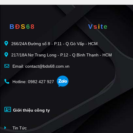
B
Đ
S
6
8
V
s
i
t
e
266/24A Đường số 8 - P.11 - Q.Gò Vấp - HCM
217/18A Nơ Trang Long - P.12 - Q.Bình Thạnh - HCM
Email: contact@bds68.com.vn
Hotline: 0982 427 927
Giới thiệu công ty
Tin Tức