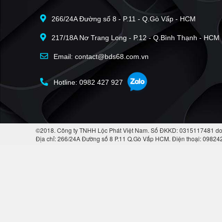
266/24A Đường số 8 - P.11 - Q.Gò Vấp - HCM
217/18A Nơ Trang Long - P.12 - Q.Bình Thạnh - HCM
Email: contact@bds68.com.vn
Hotline: 0982 427 927
©2018. Công ty TNHH Lộc Phát Việt Nam. Số ĐKKD: 0315117481 do
Địa chỉ: 266/24A Đường số 8 P.11 Q.Gò Vấp HCM. Điện thoại: 0982