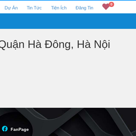
0
Dự Án
Tin Tức
Tiện Ích
Đăng Tin
Quận Hà Đông, Hà Nội
FanPage