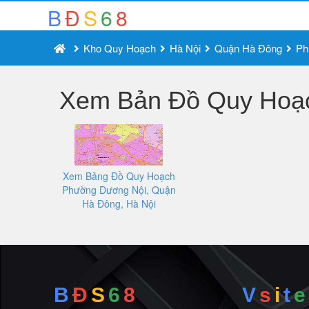
B
Đ
S
6
8
Kho Quy Hoạch
Hà Nội
Quận Hà Đông
Ph
Xem Bản Đồ Quy Hoạc
Xem Bảng Đồ Quy Hoạch
Phường Dương Nội, Quận
Hà Đông, Hà Nội
B
Đ
S
6
8
V
s
i
t
e