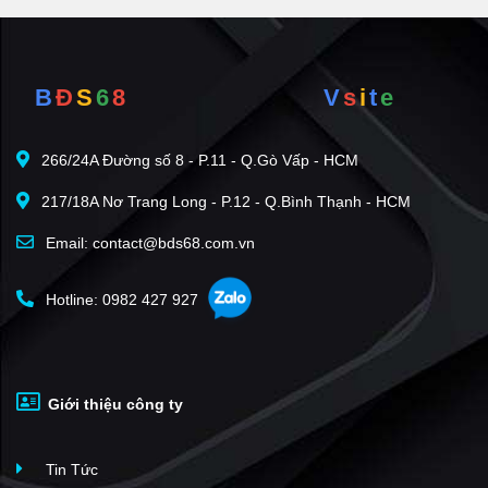
B
Đ
S
6
8
V
s
i
t
e
266/24A Đường số 8 - P.11 - Q.Gò Vấp - HCM
217/18A Nơ Trang Long - P.12 - Q.Bình Thạnh - HCM
Email: contact@bds68.com.vn
Hotline: 0982 427 927
Giới thiệu công ty
Tin Tức