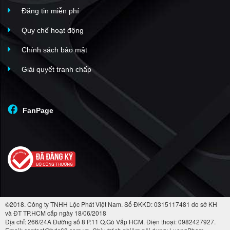
Đăng tin miễn phí
Quy chế hoạt động
Chính sách bảo mật
Giải quyết tranh chấp
FanPage
©2018. Công ty TNHH Lộc Phát Việt Nam. Số ĐKKD: 0315117481 do sở KH
và ĐT TP.HCM cấp ngày 18/06/2018
Địa chỉ: 266/24A Đường số 8 P.11 Q.Gò Vấp HCM. Điện thoại: 0982427927.