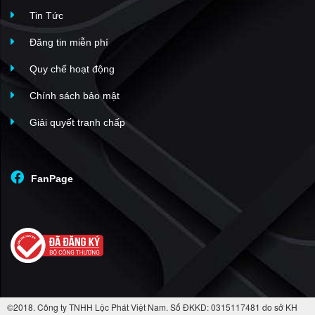
Tin Tức
Đăng tin miễn phí
Quy chế hoạt động
Chính sách bảo mật
Giải quyết tranh chấp
FanPage
©2018. Công ty TNHH Lộc Phát Việt Nam. Số ĐKKD: 0315117481 do sở KH