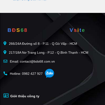
B
Đ
S
6
8
V
s
i
t
e
266/24A Đường số 8 - P.11 - Q.Gò Vấp - HCM
217/18A Nơ Trang Long - P.12 - Q.Bình Thạnh - HCM
Email: contact@bds68.com.vn
Hotline: 0982 427 927
Giới thiệu công ty