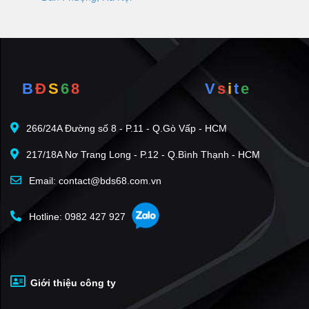
B
Đ
S
6
8
V
s
i
t
e
266/24A Đường số 8 - P.11 - Q.Gò Vấp - HCM
217/18A Nơ Trang Long - P.12 - Q.Bình Thạnh - HCM
Email: contact@bds68.com.vn
Hotline: 0982 427 927
Giới thiệu công ty