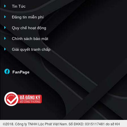
Tin Tức
Đăng tin miễn phí
Quy chế hoạt động
Chính sách bảo mật
Giải quyết tranh chấp
FanPage
©2018. Công ty TNHH Lộc Phát Việt Nam. Số ĐKKD: 0315117481 do sở KH